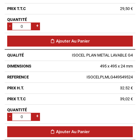
29,50 €
-
+
Ajouter Au Panier
ISOCEL PLAN METAL LAVABLE G4
495 x 495 x 24 mm
ISOCELPLMLG449549524
32.52 €
39,02 €
-
+
Ajouter Au Panier