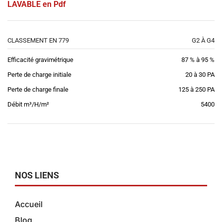
LAVABLE en Pdf
CLASSEMENT EN 779
G2 À G4
Efficacité gravimétrique
87 % à 95 %
Perte de charge initiale
20 à 30 PA
Perte de charge finale
125 à 250 PA
Débit m³/H/m²
5400
NOS LIENS
Accueil
Blog