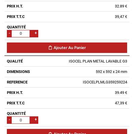
32.89 €
39,47 €
-
+
Ajouter Au Panier
ISOCEL PLAN METAL LAVABLE G3
592 x 592 x 24 mm
ISOCELPLMLG359259224
39.49 €
47,39 €
-
+