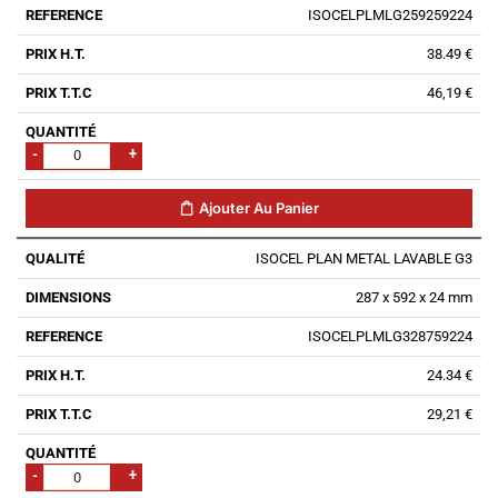
ISOCELPLMLG259259224
38.49 €
46,19 €
-
+
Ajouter Au Panier
ISOCEL PLAN METAL LAVABLE G3
287 x 592 x 24 mm
ISOCELPLMLG328759224
24.34 €
29,21 €
-
+