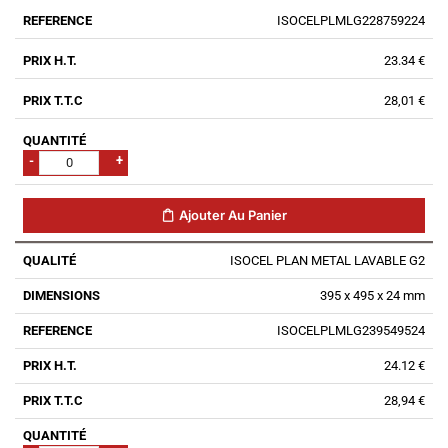
ISOCELPLMLG228759224
23.34 €
28,01 €
-
+
Ajouter Au Panier
ISOCEL PLAN METAL LAVABLE G2
395 x 495 x 24 mm
ISOCELPLMLG239549524
24.12 €
28,94 €