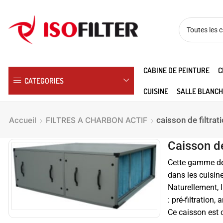
CABINE DE PEINTURE
C
CATEGORIES
CUISINE
SALLE BLANCH
caisson de filtrat
Accueil
FILTRES A CHARBON ACTIF
Caisson de
Cette gamme de 
dans les cuisin
Naturellement, l
: pré-filtration,
Ce caisson est 