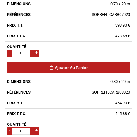
0.70 x 20 m
ISOPREFILCARB07020
398,90 €
478,68 €
-
+
Ajouter Au Panier
0.80 x 20 m
ISOPREFILCARB08020
454,90 €
545,88 €
-
+