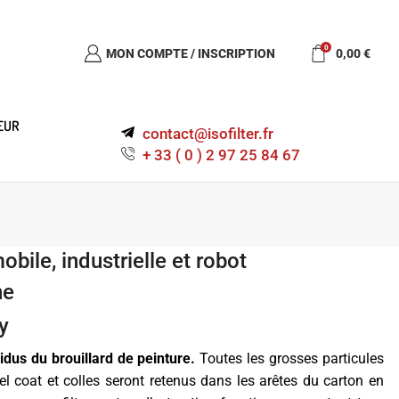
0
MON COMPTE / INSCRIPTION
0,00
€
EUR
contact@isofilter.fr
+ 33 ( 0 ) 2 97 25 84 67
obile, industrielle et robot
ne
y
sidus du brouillard de peinture.
Toutes les grosses particules
gel coat et colles seront retenus dans les arêtes du carton en