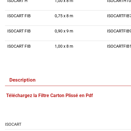
ISOCART H
1,00 x 8 m
ISOCARTH10
ISOCART FIB
0,75 x 8 m
ISOCARTFIB
ISOCART FIB
0,90 x 9 m
ISOCARTFIB
ISOCART FIB
1,00 x 8 m
ISOCARTFIB
Description
Téléchargez la Filtre Carton Plissé en Pdf
ISOCART