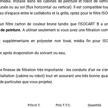
édia. Installé dans les cabines de peinture et robot de vernis
murale ou au sol (flux horizontal ou vertical). Il est compatible
pas d’espace entre le caillebotis et la grille, optez pour le filtre
n filtre carton de couleur brune tandis que l’ISOCART B a un
 de peinture.
A utiliser seulement si vous avez une filtration com
t supplémentaire en polyester non tissé, média fin pour I
ux après évaporation du solvant ou eau,
finesse de filtration très importante : les conduits d’air ne s’e
nstallation (cabine ou robot) tout en assurant une très bonne qual
 de particules que vous projetez.
Prix H.T.
Prix T.T.C.
Quantité