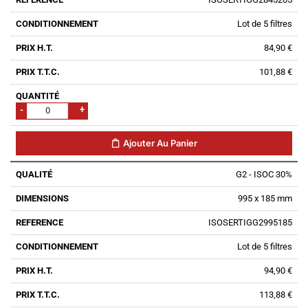
Lot de 5 filtres
84,90 €
101,88 €
-
+
Ajouter Au Panier
G2 - ISOC 30%
995 x 185 mm
ISOSERTIGG2995185
Lot de 5 filtres
94,90 €
113,88 €