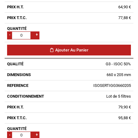
64,90 €
77,88 €
-
+
Ajouter Au Panier
G3 - ISOC 50%
660 x 205 mm
ISOSERTIGG3660205
Lot de 5 filtres
79,90 €
95,88 €
-
+