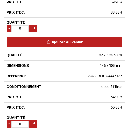
69,90 €
83,88 €
-
+
Ajouter Au Panier
G4 - ISOC 60%
445 x 185 mm
ISOSERTIGG4445185
Lot de 5 filtres
54,90 €
65,88 €
-
+