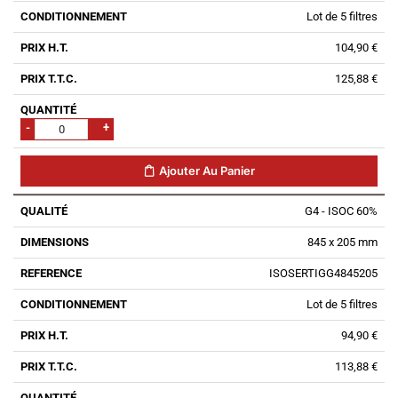
Lot de 5 filtres
104,90 €
125,88 €
-
+
Ajouter Au Panier
G4 - ISOC 60%
845 x 205 mm
ISOSERTIGG4845205
Lot de 5 filtres
94,90 €
113,88 €