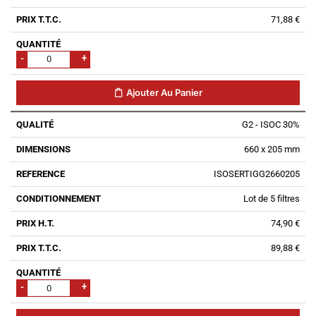
71,88 €
-
+
Ajouter Au Panier
G2 - ISOC 30%
660 x 205 mm
ISOSERTIGG2660205
Lot de 5 filtres
74,90 €
89,88 €
-
+