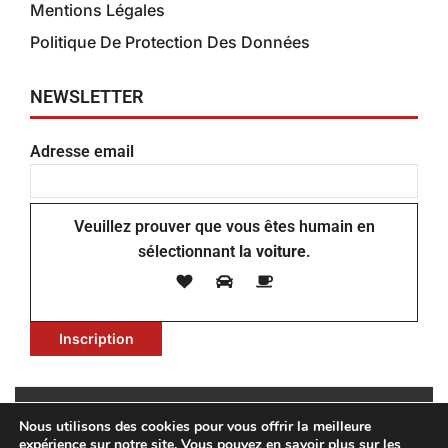
Mentions Légales
Politique De Protection Des Données
NEWSLETTER
Adresse email
Veuillez prouver que vous êtes humain en
sélectionnant
la voiture
.
Nous utilisons des cookies pour vous offrir la meilleure
Copyright © Isofilter 2022 – ISOFILTER, 14 rue du Général
expérience sur notre site. Vous pouvez en savoir plus sur les