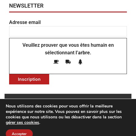
NEWSLETTER
Adresse email
Veuillez prouver que vous êtes humain en
sélectionnant
l’arbre
.
Nous utilisons des cookies pour vous offrir la meilleure
Copyright © Isofilter 2022 – ISOFILTER, 14 rue du Général
expérience sur notre site. Vous pouvez en savoir plus sur les
Quinivet – 56300 Pontivy (FRANCE) tel : + 33 ( 0 ) 2 97 25
cookies que nous utilisons ou les désactiver dans la section
gérer ses cookies
.
84 67 e-mail :
contact@isofilter.fr
Accepter