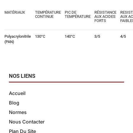
MATÉRIAUX
TEMPÉRATURE
PIC DE
RÉSISTANCE
RESIS
CONTINUE
TEMPÉRATURE
AUX ACIDES
AUX AC
FORTS
FAIBLE
Polyacrylonitrile
130°C
140°C
3/5
4/5
(PAN)
NOS LIENS
Accueil
Blog
Normes
Nous Contacter
Plan Du Site