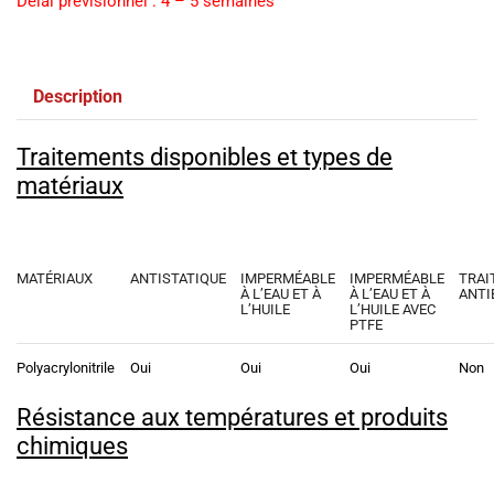
Délai prévisionnel : 4 – 5 semaines
Description
Traitements disponibles et types de
matériaux
MATÉRIAUX
ANTISTATIQUE
IMPERMÉABLE
IMPERMÉABLE
TRAI
À L’EAU ET À
À L’EAU ET À
ANTI
L’HUILE
L’HUILE AVEC
PTFE
Polyacrylonitrile
Oui
Oui
Oui
Non
Résistance aux températures et produits
chimiques