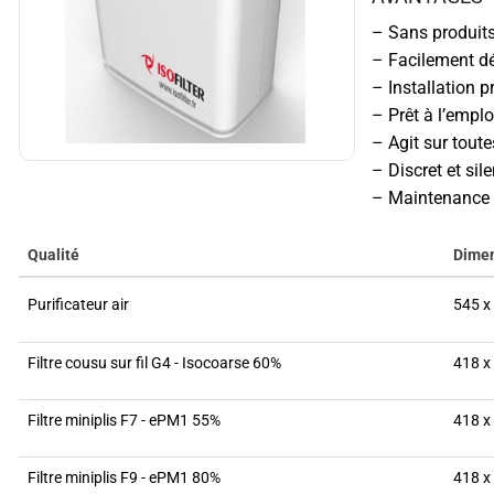
– Sans produit
– Facilement d
– Installation p
– Prêt à l’emplo
– Agit sur toute
– Discret et sil
– Maintenance s
Qualité
Dime
Purificateur air
545 x
Filtre cousu sur fil G4 - Isocoarse 60%
418 x
Filtre miniplis F7 - ePM1 55%
418 x
Filtre miniplis F9 - ePM1 80%
418 x