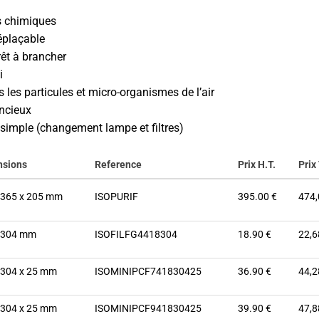
s chimiques
éplaçable
rêt à brancher
i
s les particules et micro-organismes de l’air
encieux
imple (changement lampe et filtres)
nsions
Reference
Prix H.T.
Prix 
 365 x 205 mm
ISOPURIF
395.00 €
474,
 304 mm
ISOFILFG4418304
18.90 €
22,6
 304 x 25 mm
ISOMINIPCF741830425
36.90 €
44,2
 304 x 25 mm
ISOMINIPCF941830425
39.90 €
47,8