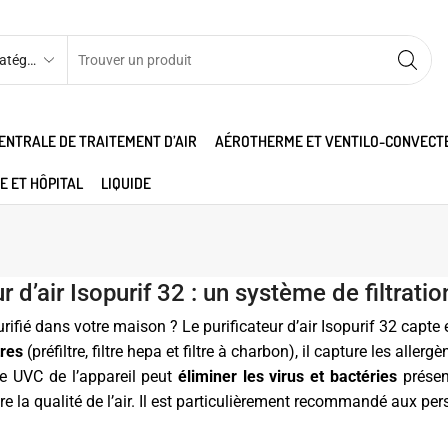
ENTRALE DE TRAITEMENT D’AIR
AÉROTHERME ET VENTILO-CONVECT
E ET HÔPITAL
LIQUIDE
r d’air Isopurif 32 : un système de filtrati
urifié dans votre maison ? Le purificateur d’air Isopurif 32 capte 
tres
(préfiltre, filtre hepa et filtre à charbon), il capture les all
pe UVC de l’appareil peut
éliminer les virus et bactéries
présent
ore la qualité de l’air. Il est particulièrement recommandé aux pe