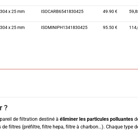
 304 x 25 mm
ISOCARB6541830425
49.90 €
59,8
 304 x 25 mm
ISOMINIPH1341830425
95.50 €
114,
r ?
pareil de filtration destiné à
éliminer les particules polluantes
de
 filtres (préfiltre, filtre hepa, filtre à charbon…). Chaque type de