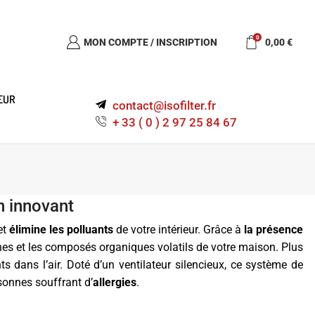
0
MON COMPTE / INSCRIPTION
0,00
€
EUR
contact@isofilter.fr
+ 33 ( 0 ) 2 97 25 84 67
on innovant
et
élimine les polluants
de votre intérieur. Grâce à
la présence
ergènes et les composés organiques volatils de votre maison. Plus
s dans l’air. Doté d’un ventilateur silencieux, ce système de
rsonnes souffrant d’
allergies
.