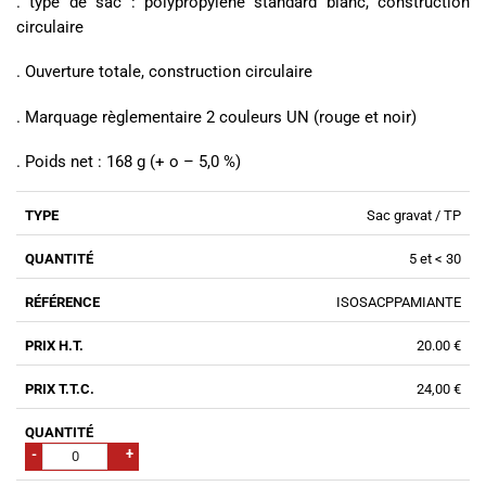
. type de sac : polypropylène standard blanc, construction
circulaire
. Ouverture totale, construction circulaire
. Marquage règlementaire 2 couleurs UN (rouge et noir)
. Poids net : 168 g (+ o – 5,0 %)
Sac gravat / TP
5 et < 30
ISOSACPPAMIANTE
20.00 €
24,00 €
-
+