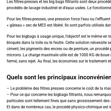
Les filtres-presses et les big bags filtrants sont deux procéd
procédés de lavage industriel et d’eaux usées. Le fonctionnem
Pour les filtres-presses, une pression force l’eau ou l’effluen
« gâteau » sec de MES est libéré. Ils sont parfois utilisés dans
Pour les bigbags à usage unique, l’objectif est le même en t
bloqués dans la toile ou le feutre. Cette solution nécessite
ciment, les pigments des encres ou de peinture, un procédé p
microns. La charge maximale utile est de 1000 KG de boue sè
fermé, sans rejet. Au final, les économies sur le traitement et
Quels sont les principaux inconvénie
– Le problème des filtres presses concerne le coût de la maint
– Pour ce qui concerne les bigbags filtrants, nous remarquons
particules sont tellement fines que sans grossissement des r
Et dans de nombreux cas, le procédé physico-chimique est in