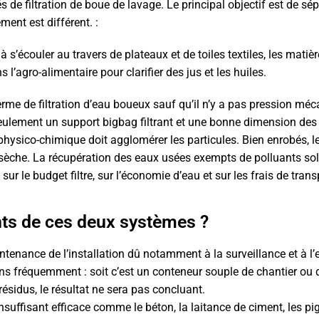
és de filtration de boue de lavage. Le principal objectif est de sé
ent est différent. :
t à s’écouler au travers de plateaux et de toiles textiles, les mati
 l’agro-alimentaire pour clarifier des jus et les huiles.
erme de filtration d’eau boueux sauf qu’il n’y a pas pression mé
 seulement un support bigbag filtrant et une bonne dimension des
hysico-chimique doit agglomérer les particules. Bien enrobés, les
che. La récupération des eaux usées exempts de polluants solide
 sur le budget filtre, sur l’économie d’eau et sur les frais de tran
nts de ces deux systèmes ?
enance de l’installation dû notamment à la surveillance et à l’ent
 fréquemment : soit c’est un conteneur souple de chantier ou de st
ésidus, le résultat ne sera pas concluant.
suffisant efficace comme le béton, la laitance de ciment, les pi