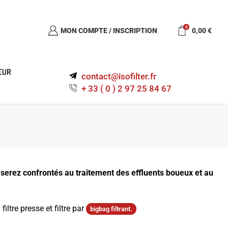
0
MON COMPTE / INSCRIPTION
0,00
€
EUR
contact@isofilter.fr
+ 33 ( 0 ) 2 97 25 84 67
 serez confrontés au traitement des effluents boueux et au
ltre presse et filtre par
bigbag filtrant.